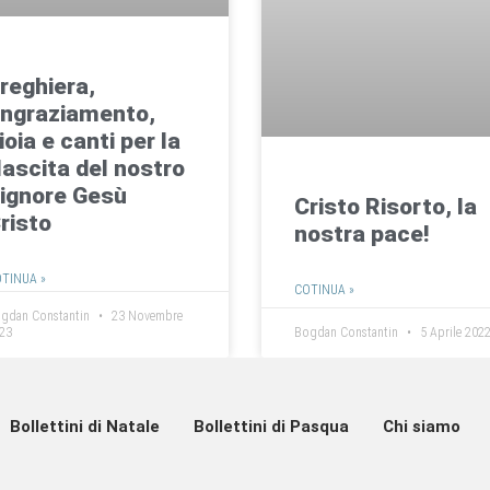
reghiera,
ingraziamento,
ioia e canti per la
ascita del nostro
ignore Gesù
Cristo Risorto, la
risto
nostra pace!​
TINUA »
COTINUA »
gdan Constantin
23 Novembre
23
Bogdan Constantin
5 Aprile 202
Bollettini di Natale
Bollettini di Pasqua
Chi siamo