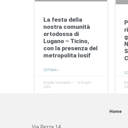
La festa della
P
nostra comunità
r
ortodossa di
g
Lugano – Ticino,
N
con la presenza del
S
metropolita Iosif
C
COTINUA »
CO
Bogdan Constantin
13 Giugno
Bo
2026
20
Home
Via Pezza 14