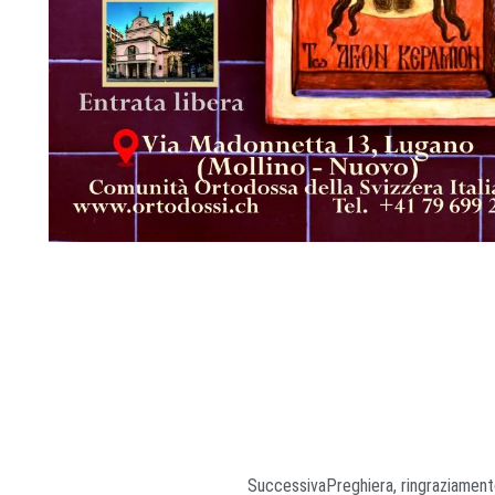
9
Successiva
Preghiera, ringraziament