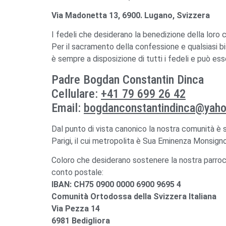
Via Madonetta 13, 6900. Lugano, Svizzera
I fedeli che desiderano la benedizione della loro 
Per il sacramento della confessione e qualsiasi bis
è sempre a disposizione di tutti i fedeli e può ess
Padre Bogdan Constantin Dinca
Cellulare:
+41 79 699 26 42
Email:
bogdanconstantindinca@yah
Dal punto di vista canonico la nostra comunità è s
Parigi, il cui metropolita è Sua Eminenza Monsigno
Coloro che desiderano sostenere la nostra parroc
conto postale:
IBAN: CH75 0900 0000 6900 9695 4
Comunità Ortodossa della Svizzera Italiana
Via Pezza 14
6981 Bedigliora