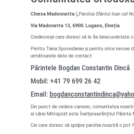
Chiesa Madonnetta
(„Parohia Sfântul Ioan cel N
Via Madonetta 13, 6900. Lugano, Elveția
Credincioșii care doresc să le fie binecuvântate c
Pentru Taina Spovedaniei și pentru orice nevoie du
următoarele date de contact:
Părintele Bogdan Constantin Dincă
Mobil: +41 79 699 26 42
Email:
bogdanconstantindinca@yah
Din punct de vedere canonic, comunitatea noastră 
al cărei Mitropolit este Înaltpreasfințitul Părinte
Cei care doresc să sprijine parohia noastră o pot f