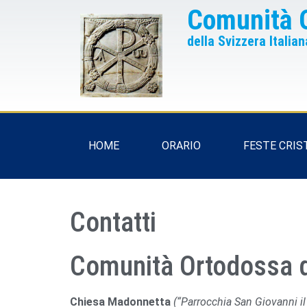
Comunità 
della Svizzera Italian
HOME
ORARIO
FESTE CRIS
Contatti
Comunità Ortodossa de
Chiesa Madonnetta
(“Parrocchia San Giovanni i