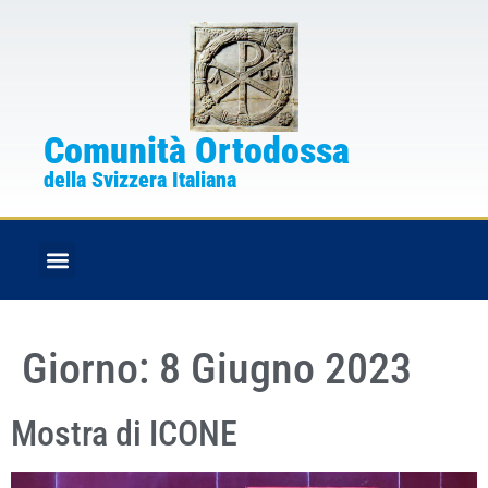
Comunità Ortodossa
della Svizzera Italiana
FESTE CRISTIANE
BOLLETTINO PARROCCHIALE
Giorno:
8 Giugno 2023
Mostra di ICONE