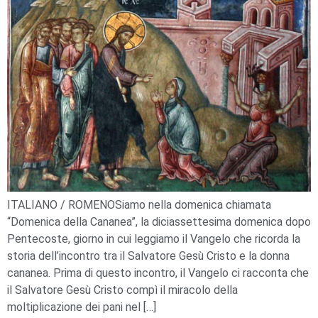
ITALIANO / ROMENOSiamo nella domenica chiamata
“Domenica della Cananea”, la diciassettesima domenica dopo
Pentecoste, giorno in cui leggiamo il Vangelo che ricorda la
storia dell’incontro tra il Salvatore Gesù Cristo e la donna
cananea. Prima di questo incontro, il Vangelo ci racconta che
il Salvatore Gesù Cristo compì il miracolo della
moltiplicazione dei pani nel […]