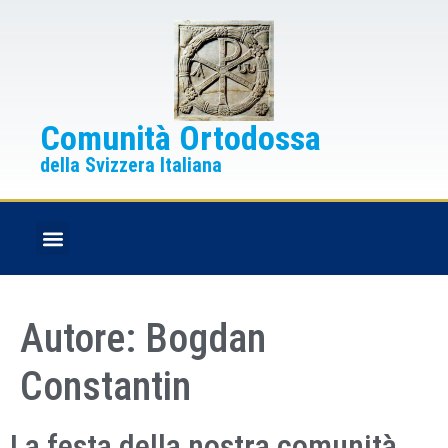
Comunità Ortodossa
della Svizzera Italiana
FESTE CRISTIANE
BOLLETTINO PARROCCHIALE
Autore:
Bogdan
Constantin
La festa della nostra comunità