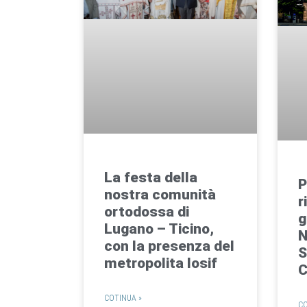
La festa della
P
nostra comunità
r
ortodossa di
g
Lugano – Ticino,
N
con la presenza del
S
metropolita Iosif
C
COTINUA »
CO