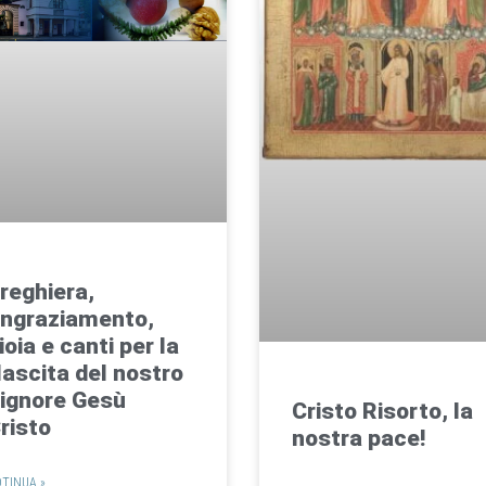
reghiera,
ingraziamento,
ioia e canti per la
ascita del nostro
ignore Gesù
Cristo Risorto, la
risto
nostra pace!​
TINUA »