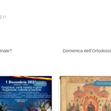
2:11
inale?
Domenica dell’Ortodossia
EVENTI
FESTE CRISTI