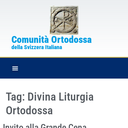
Comunità Ortodossa
della Svizzera Italiana
FESTE CRISTIANE
BOLLETTINO PARROCCHIALE
Tag:
Divina Liturgia
Ortodossa
Invito alla Grande Cena