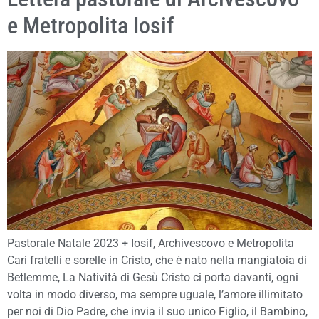
e Metropolita Iosif
Pastorale Natale 2023 + Iosif, Archivescovo e Metropolita
Cari fratelli e sorelle in Cristo, che è nato nella mangiatoia di
Betlemme, La Natività di Gesù Cristo ci porta davanti, ogni
volta in modo diverso, ma sempre uguale, l’amore illimitato
per noi di Dio Padre, che invia il suo unico Figlio, il Bambino,