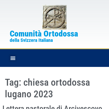
Comunità Ortodossa
della Svizzera Italiana
FESTE CRISTIANE
BOLLETTINO PARROCCHIALE
Tag:
chiesa ortodossa
lugano 2023
Lettera pastorale di Arcivescovo