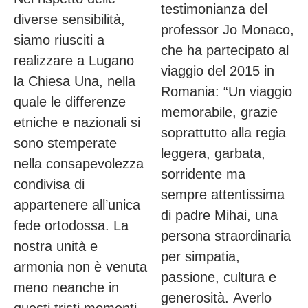
testimonianza del
diverse sensibilità,
professor Jo Monaco,
siamo riusciti a
che ha partecipato al
realizzare a Lugano
viaggio del 2015 in
la Chiesa Una, nella
Romania: “Un viaggio
quale le differenze
memorabile, grazie
etniche e nazionali si
soprattutto alla regia
sono stemperate
leggera, garbata,
nella consapevolezza
sorridente ma
condivisa di
sempre attentissima
appartenere all’unica
di padre Mihai, una
fede ortodossa. La
persona straordinaria
nostra unità e
per simpatia,
armonia non è venuta
passione, cultura e
meno neanche in
generosità. Averlo
questi tristi momenti