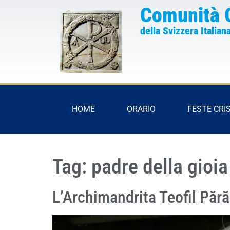
Comunità 
della Svizzera Italian
HOME
ORARIO
FESTE CRI
Tag:
padre della gioia
L’Archimandrita Teofil Părăi