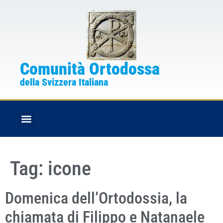
Comunità Ortodossa
della Svizzera Italiana
FESTE CRISTIANE
BOLLETTINO PARROCCHIALE
Tag:
icone
Domenica dell’Ortodossia, la
chiamata di Filippo e Natanaele