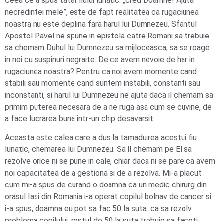
Ceea ce a spus tatal fiului lunatic: „cred Doamne! Ajuta
necredintei mele”, este de fapt realitatea ca rugaciunea
noastra nu este deplina fara harul lui Dumnezeu. Sfantul
Apostol Pavel ne spune in epistola catre Romani sa trebuie
sa chemam Duhul lui Dumnezeu sa mijloceasca, sa se roage
in noi cu suspinuri negraite. De ce avem nevoie de har in
rugaciunea noastra? Pentru ca noi avem momente cand
stabili sau momente cand suntem instabili, constanti sau
inconstanti, si harul lui Dumnezeu ne ajuta daca il chemam sa
primim puterea necesara de a ne ruga asa cum se cuvine, de
a face lucrarea buna intr-un chip desavarsit.
Aceasta este calea care a dus la tamaduirea acestui fiu
lunatic, chemarea lui Dumnezeu. Sa il chemam pe El sa
rezolve orice ni se pune in cale, chiar daca ni se pare ca avem
noi capacitatea de a gestiona si de a rezolva. Mi-a placut
cum mi-a spus de curand o doamna ca un medic chirurg din
orasul Iasi din Romania i-a operat copilul bolnav de cancer si
i-a spus, doamna eu pot sa fac 50 la suta ca sa rezolv
problema copilului, restul de 50 la suta trebuie sa faceti