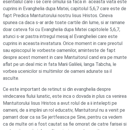
esentialul care i se cere omului sa faca in aceasta viata este
cuprins in Evanghelia dupa Matei, capitolul 5,6,7 care este de
fapt Predica Mantuitorului nostru Iisus Hristos. Cineva
spunea ca daca s-ar arde toate cartile din lume, si ar ramane
doar cateva foi cu Evanghelia dupa Matei capitolele 5,6,7,
atunci s-ar pastra intregul mesaj al Evangheliei care este
cuprins in aceasta invatatura. Orice moment in care preotul
sau episcopul le vorbeste oamenilor, aminteste de fapt
despre acest moment in care Mantuitorul cand era pe munte
aflat pe un deal mic in fata Marii Galileii, langa Tabcha, le
vorbea ucenicilor si multimilor de oameni adunate sa il
asculte.
Ce este important de retinut si din evanghelia despre
vindecarea fiului lunatic, este inca o dovada in plus ca venirea
Mantuitorului Iisus Hristos a avut rolul de a ii intelepti pe
oameni, de a implini un rol educativ, Mantuitorul nu a venit pe
pamant doar ca sa Se jertfeasca pe Sine, pentru ca vedem
ca de multe ori a fost cautat sa fie omorat de catre farisei si