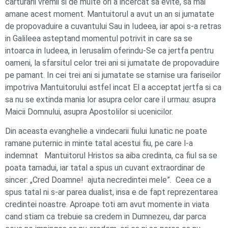
carturarii vremii si de multe ori a incercat sa evite, sa mai
amane acest moment. Mantuitorul a avut un an si jumatate
de propovaduire a cuvantului Sau in Iudeea, iar apoi s-a retras
in Galileea asteptand momentul potrivit in care sa se
intoarca in Iudeea, in Ierusalim oferindu-Se ca jertfa pentru
oameni, la sfarsitul celor trei ani si jumatate de propovaduire
pe pamant. In cei trei ani si jumatate se starnise ura fariseilor
impotriva Mantuitorului astfel incat El a acceptat jertfa si ca
sa nu se extinda mania lor asupra celor care il urmau: asupra
Maicii Domnului, asupra Apostolilor si ucenicilor.
Din aceasta evanghelie a vindecarii fiului lunatic ne poate
ramane puternic in minte tatal acestui fiu, pe care l-a
indemnat Mantuitorul Hristos sa aiba credinta, ca fiul sa se
poata tamadui, iar tatal a spus un cuvant extraordinar de
sincer: „Cred Doamne! ajuta necredintei mele”. Ceea ce a
spus tatal ni s-ar parea dualist, insa e de fapt reprezentarea
credintei noastre. Aproape toti am avut momente in viata
cand stiam ca trebuie sa credem in Dumnezeu, dar parca