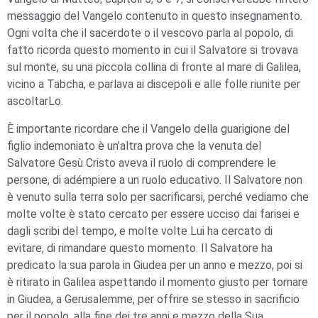
messaggio del Vangelo contenuto in questo insegnamento.
Ogni volta che il sacerdote o il vescovo parla al popolo, di
fatto ricorda questo momento in cui il Salvatore si trovava
sul monte, su una piccola collina di fronte al mare di Galilea,
vicino a Tabcha, e parlava ai discepoli e alle folle riunite per
ascoltarLo.
È importante ricordare che il Vangelo della guarigione del
figlio indemoniato è un’altra prova che la venuta del
Salvatore Gesù Cristo aveva il ruolo di comprendere le
persone, di adémpiere a un ruolo educativo. Il Salvatore non
è venuto sulla terra solo per sacrificarsi, perché vediamo che
molte volte è stato cercato per essere ucciso dai farisei e
dagli scribi del tempo, e molte volte Lui ha cercato di
evitare, di rimandare questo momento. Il Salvatore ha
predicato la sua parola in Giudea per un anno e mezzo, poi si
è ritirato in Galilea aspettando il momento giusto per tornare
in Giudea, a Gerusalemme, per offrire se stesso in sacrificio
per il popolo, alla fine dei tre anni e mezzo della Sua