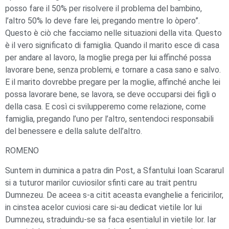
posso fare il 50% per risolvere il problema del bambino,
l’altro 50% lo deve fare lei, pregando mentre lo òpero”.
Questo è ciò che facciamo nelle situazioni della vita. Questo
è il vero significato di famiglia. Quando il marito esce di casa
per andare al lavoro, la moglie prega per lui affinché possa
lavorare bene, senza problemi, e tornare a casa sano e salvo.
E il marito dovrebbe pregare per la moglie, affinché anche lei
possa lavorare bene, se lavora, se deve occuparsi dei figli o
della casa. E così ci svilupperemo come relazione, come
famiglia, pregando l’uno per l’altro, sentendoci responsabili
del benessere e della salute dell’altro.
ROMENO
Suntem in duminica a patra din Post, a Sfantului Ioan Scararul
si a tuturor marilor cuviosilor sfinti care au trait pentru
Dumnezeu. De aceea s-a citit aceasta evanghelie a fericirilor,
in cinstea acelor cuviosi care si-au dedicat vietile lor lui
Dumnezeu, straduindu-se sa faca esentialul in vietile lor. Iar