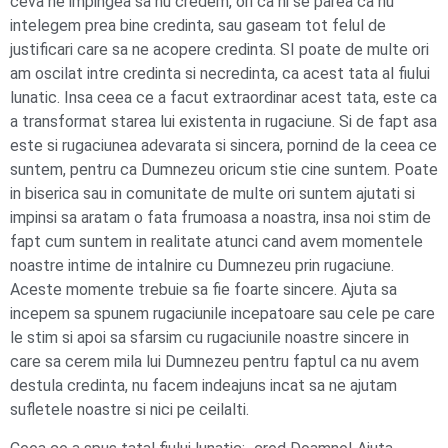
ceva ne impingea sa nu credem, ori ca ni se parea ca nu
intelegem prea bine credinta, sau gaseam tot felul de
justificari care sa ne acopere credinta. SI poate de multe ori
am oscilat intre credinta si necredinta, ca acest tata al fiului
lunatic. Insa ceea ce a facut extraordinar acest tata, este ca
a transformat starea lui existenta in rugaciune. Si de fapt asa
este si rugaciunea adevarata si sincera, pornind de la ceea ce
suntem, pentru ca Dumnezeu oricum stie cine suntem. Poate
in biserica sau in comunitate de multe ori suntem ajutati si
impinsi sa aratam o fata frumoasa a noastra, insa noi stim de
fapt cum suntem in realitate atunci cand avem momentele
noastre intime de intalnire cu Dumnezeu prin rugaciune.
Aceste momente trebuie sa fie foarte sincere. Ajuta sa
incepem sa spunem rugaciunile incepatoare sau cele pe care
le stim si apoi sa sfarsim cu rugaciunile noastre sincere in
care sa cerem mila lui Dumnezeu pentru faptul ca nu avem
destula credinta, nu facem indeajuns incat sa ne ajutam
sufletele noastre si nici pe ceilalti.