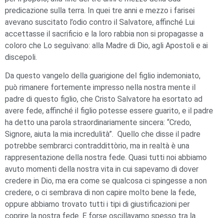
predicazione sulla terra. In quei tre anni e mezzo i farisei
avevano suscitato l’odio contro il Salvatore, affinché Lui
accettasse il sacrificio e la loro rabbia non si propagasse a
coloro che Lo seguìvano: alla Madre di Dio, agli Apostoli e ai
discepoli.
Da questo vangelo della guarigione del figlio indemoniato,
può rimanere fortemente impresso nella nostra mente il
padre di questo figlio, che Cristo Salvatore ha esortato ad
avere fede, affinché il figlio potesse essere guarito, e il padre
ha detto una parola straordinariamente sincera: “Credo,
Signore, aiuta la mia incredulità”. Quello che disse il padre
potrebbe sembrarci contraddittòrio, ma in realtà è una
rappresentazione della nostra fede. Quasi tutti noi abbiamo
avuto momenti della nostra vita in cui sapevamo di dover
credere in Dio, ma era come se qualcosa ci spingesse a non
credere, o ci sembrava di non capire molto bene la fede,
oppure abbiamo trovato tutti i tipi di giustificazioni per
coprire la nostra fede. E forse oscillavamo spesso tra la