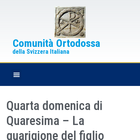
Comunità Ortodossa
della Svizzera Italiana
FESTE CRISTIANE
BOLLETTINO PARROCCHIALE
Quarta domenica di
Quaresima – La
guarigione del figlio