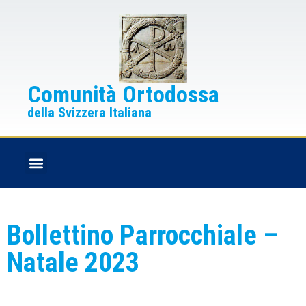
Comunità Ortodossa
della Svizzera Italiana
FESTE CRISTIANE
BOLLETTINO PARROCCHIALE
Bollettino Parrocchiale –
Natale 2023