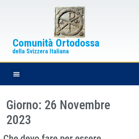
Comunità Ortodossa
della Svizzera Italiana
FESTE CRISTIANE
BOLLETTINO PARROCCHIALE
Giorno:
26 Novembre
2023
Che devo fare per essere