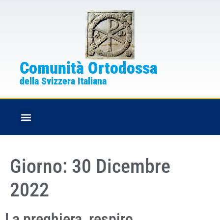
Comunità Ortodossa
della Svizzera Italiana
FESTE CRISTIANE
BOLLETTINO PARROCCHIALE
Giorno:
30 Dicembre
2022
La preghiera, respiro